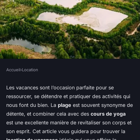
Accueil
›
Location
LOCATION
Comment trouver une location
Les vacances sont l’occasion parfaite pour se
ressourcer, se détendre et pratiquer des activités qui
de vacances en bord de mer
nous font du bien. La
plage
est souvent synonyme de
avec des cours de yoga sur la
détente, et combiner cela avec des
cours de yoga
plage?
est une excellente manière de revitaliser son corps et
son esprit. Cet article vous guidera pour trouver la
admin
•
30 septembre 2024
•
6 min de lecture