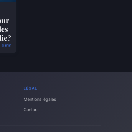
our
les
lie?
6 min
LÉGAL
Mentions légales
Contact